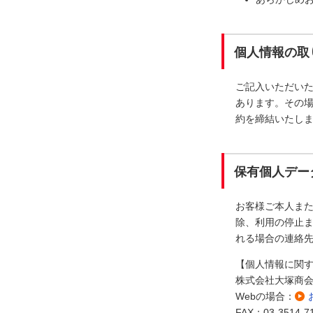
個人情報の取
ご記入いただい
あります。その
約を締結いたし
保有個人デー
お客様ご本人ま
除、利用の停止ま
れる場合の連絡
【個人情報に関
株式会社大塚商
Webの場合：
FAX：03-3514-7