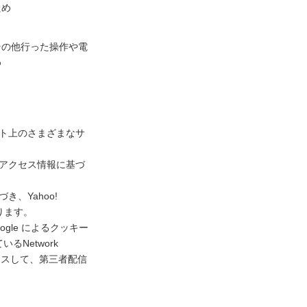
ため
その他行った操作や電
め
ネット上のさまざまなサ
去のアクセス情報に基づ
き、Yahoo!
ります。
gle によるクッキー
Network
アクセスして、第三者配信