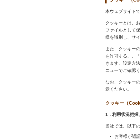
本ウェブサイトで
クッキーとは、
ファイルとして
様を識別し、サ
また、クッキー
を許可する」、
きます。設定方
ニューでご確認
なお、クッキー
意ください。
クッキー（Coo
1．利用状況把握
当社では、以下
お客様が認