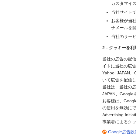
カスタマイ
当社サイト
お客様が当
子メールを
当社のサー
2．クッキーを利
当社の広告の配信を
イトに当社の広
Yahoo! JA
いて広告を配信
当社は、当社の広告
JAPAN、Go
お客様は、Goog
の使用を無効にで
Advertisin
事業者によるクッ
Google広