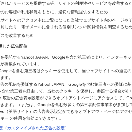
ズされたサービスを提供する等、サイトの利便性やサービスを改善する
でのお客様の利用状況をもとに、適切な情報提供をするため
社サイトへのアクセス中にご覧になった当社ウェブサイト内のページや
開封したり、電子メールに含まれる個別リンクの閲覧情報を調査するた
ビスを改善するため
用した広告配信
委託するYahoo! JAPAN、Googleを含む第三者により、インター
告が掲載されています。
PAN、Googleを含む第三者はクッキーを使用して、当ウェブサイトへの過
します。
の配信を委託するYahoo! JAPAN、Googleを含む第三者への委託に基づ
ogleを含む第三者を経由して、当社のクッキーを保存し、参照する場合があ
le 広告の広告表示設定ができるオプトアウトページにアクセスして、Goo
きます。（または、Googleを含む数多くの第三者配信事業者が参加している
g Initiative（英語サイト）の広告表示設定ができるオプトアウトページに
キー の使用を無効にできます）。
告設定（カスタマイズされた広告の設定）