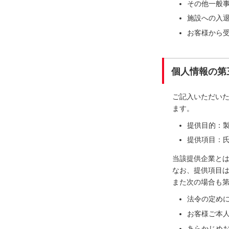
その他一般
施設への入
お客様から
個人情報の第
ご記入いただい
ます。
提供目的：
提供項目：氏
当該提供企業と
なお、提供項目
また次の場合も
法令の定め
お客様ご本
あらかじめ