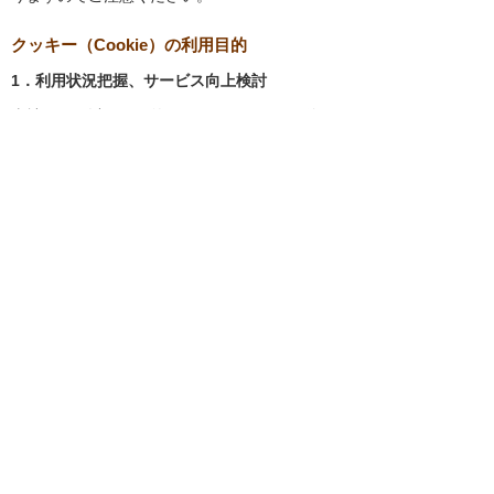
クッキー（Cookie）の利用目的
1．利用状況把握、サービス向上検討
当社では、以下の目的のため、クッキーを使用
しています。
お客様が認証サービスにログインされると
き、保存されているお客様の登録情報を参
照し、お客様ごとにカスタマイズされたサ
ービスを提供する等、サイトの利便性やサ
ービスを改善するため
当社サイトでのお客様の利用状況をもと
に、適切な情報提供をするため
お客様が当社サイトへのアクセス中にご覧
になった当社ウェブサイト内のページやそ
の他行った操作や電子メールを開封した
り、電子メールに含まれる個別リンクの閲
覧情報を調査するため
当社のサービスを改善するため