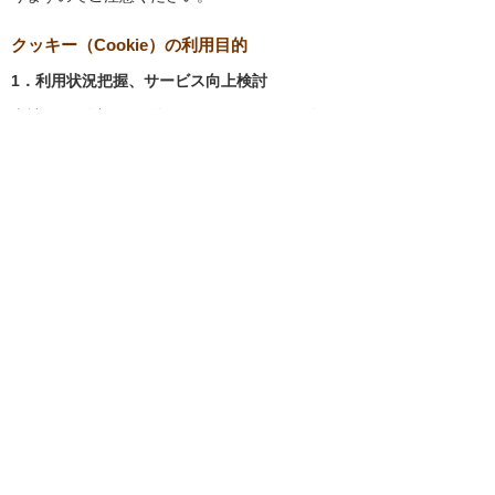
クッキー（Cookie）の利用目的
1．利用状況把握、サービス向上検討
当社では、以下の目的のため、クッキーを使用
しています。
お客様が認証サービスにログインされると
き、保存されているお客様の登録情報を参
照し、お客様ごとにカスタマイズされたサ
ービスを提供する等、サイトの利便性やサ
ービスを改善するため
当社サイトでのお客様の利用状況をもと
に、適切な情報提供をするため
お客様が当社サイトへのアクセス中にご覧
になった当社ウェブサイト内のページやそ
の他行った操作や電子メールを開封した
り、電子メールに含まれる個別リンクの閲
覧情報を調査するため
当社のサービスを改善するため