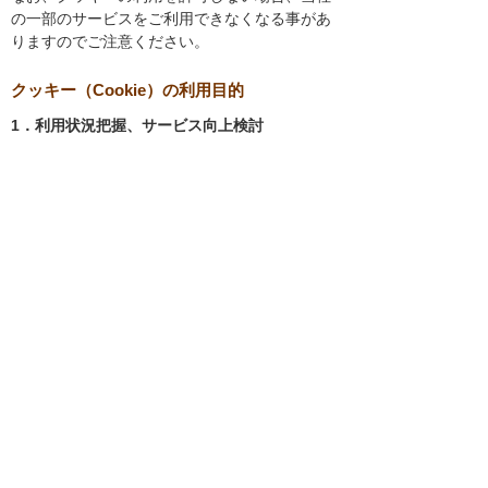
の一部のサービスをご利用できなくなる事があ
りますのでご注意ください。
クッキー（Cookie）の利用目的
1．利用状況把握、サービス向上検討
当社では、以下の目的のため、クッキーを使用
しています。
お客様が認証サービスにログインされると
き、保存されているお客様の登録情報を参
照し、お客様ごとにカスタマイズされたサ
ービスを提供する等、サイトの利便性やサ
ービスを改善するため
当社サイトでのお客様の利用状況をもと
に、適切な情報提供をするため
お客様が当社サイトへのアクセス中にご覧
になった当社ウェブサイト内のページやそ
の他行った操作や電子メールを開封した
り、電子メールに含まれる個別リンクの閲
覧情報を調査するため