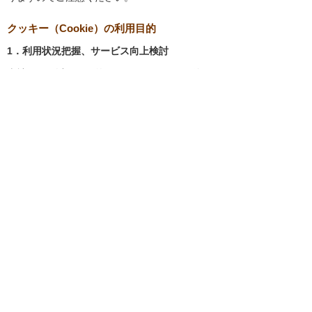
クッキー（Cookie）の利用目的
1．利用状況把握、サービス向上検討
当社では、以下の目的のため、クッキーを使用
しています。
お客様が認証サービスにログインされると
き、保存されているお客様の登録情報を参
照し、お客様ごとにカスタマイズされたサ
ービスを提供する等、サイトの利便性やサ
ービスを改善するため
当社サイトでのお客様の利用状況をもと
に、適切な情報提供をするため
お客様が当社サイトへのアクセス中にご覧
になった当社ウェブサイト内のページやそ
の他行った操作や電子メールを開封した
り、電子メールに含まれる個別リンクの閲
覧情報を調査するため
当社のサービスを改善するため