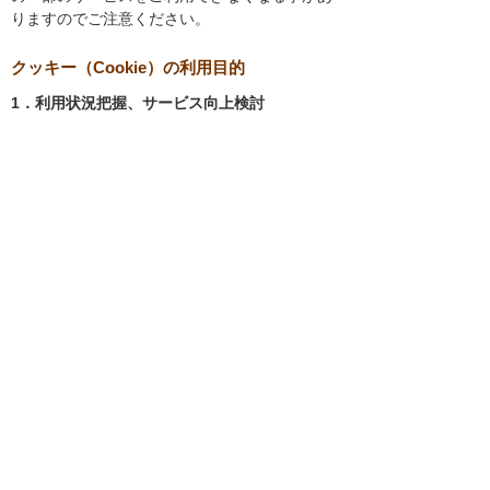
りますのでご注意ください。
クッキー（Cookie）の利用目的
1．利用状況把握、サービス向上検討
当社では、以下の目的のため、クッキーを使用
しています。
お客様が認証サービスにログインされると
き、保存されているお客様の登録情報を参
照し、お客様ごとにカスタマイズされたサ
ービスを提供する等、サイトの利便性やサ
ービスを改善するため
当社サイトでのお客様の利用状況をもと
に、適切な情報提供をするため
お客様が当社サイトへのアクセス中にご覧
になった当社ウェブサイト内のページやそ
の他行った操作や電子メールを開封した
り、電子メールに含まれる個別リンクの閲
覧情報を調査するため
当社のサービスを改善するため