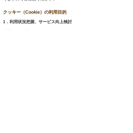
クッキー（Cookie）の利用目的
1．利用状況把握、サービス向上検討
当社では、以下の目的のため、クッキーを使用
しています。
お客様が認証サービスにログインされると
き、保存されているお客様の登録情報を参
照し、お客様ごとにカスタマイズされたサ
ービスを提供する等、サイトの利便性やサ
ービスを改善するため
当社サイトでのお客様の利用状況をもと
に、適切な情報提供をするため
お客様が当社サイトへのアクセス中にご覧
になった当社ウェブサイト内のページやそ
の他行った操作や電子メールを開封した
り、電子メールに含まれる個別リンクの閲
覧情報を調査するため
当社のサービスを改善するため