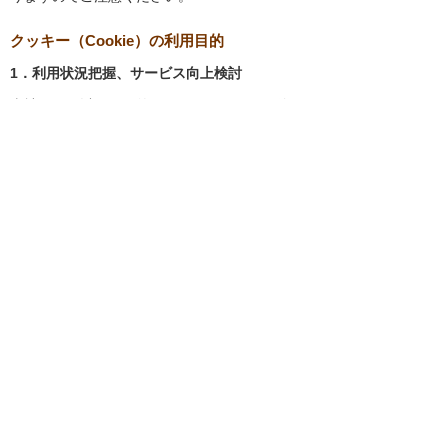
クッキー（Cookie）の利用目的
1．利用状況把握、サービス向上検討
当社では、以下の目的のため、クッキーを使用
しています。
お客様が認証サービスにログインされると
き、保存されているお客様の登録情報を参
照し、お客様ごとにカスタマイズされたサ
ービスを提供する等、サイトの利便性やサ
ービスを改善するため
当社サイトでのお客様の利用状況をもと
に、適切な情報提供をするため
お客様が当社サイトへのアクセス中にご覧
になった当社ウェブサイト内のページやそ
の他行った操作や電子メールを開封した
り、電子メールに含まれる個別リンクの閲
覧情報を調査するため
当社のサービスを改善するため