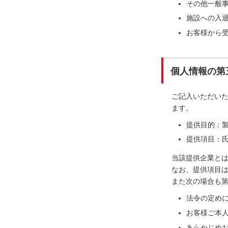
その他一般
施設への入
お客様から
個人情報の第
ご記入いただい
ます。
提供目的：
提供項目：氏
当該提供企業と
なお、提供項目
また次の場合も
法令の定め
お客様ご本
あらかじめ