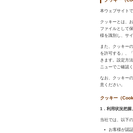
本ウェブサイトで
クッキーとは、
ファイルとして
様を識別し、サ
また、クッキー
を許可する」、
きます。設定方
ニューでご確認
なお、クッキー
意ください。
クッキー（Coo
1．利用状況把握
当社では、以下
お客様が認