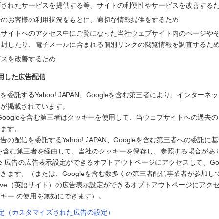
ズされたサービスを提供する等、サイトの利便性やサービスを改善する
でのお客様の利用状況をもとに、適切な情報提供をするため
社サイトへのアクセス中にご覧になった当社ウェブサイト内のページや
開封したり、電子メールに含まれる個別リンクの閲覧情報を調査するた
ビスを改善するため
用した広告配信
委託するYahoo! JAPAN、Googleを含む第三者により、インター
告が掲載されています。
PAN、Googleを含む第三者はクッキーを使用して、当ウェブサイトへの過
します。
の配信を委託するYahoo! JAPAN、Googleを含む第三者への委託に基づ
ogleを含む第三者を経由して、当社のクッキーを保存し、参照する場合があ
le 広告の広告表示設定ができるオプトアウトページにアクセスして、Goo
きます。（または、Googleを含む数多くの第三者配信事業者が参加している
g Initiative（英語サイト）の広告表示設定ができるオプトアウトページに
キー の使用を無効にできます）。
告設定（カスタマイズされた広告の設定）