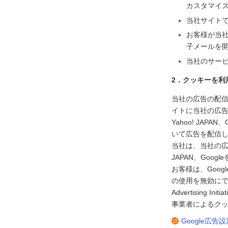
カスタマイ
当社サイト
お客様が当
子メールを
当社のサー
2．クッキーを利
当社の広告の配信を
イトに当社の広
Yahoo! JA
いて広告を配信
当社は、当社の広告
JAPAN、Go
お客様は、Goog
の使用を無効にで
Advertisin
事業者によるクッ
Google広