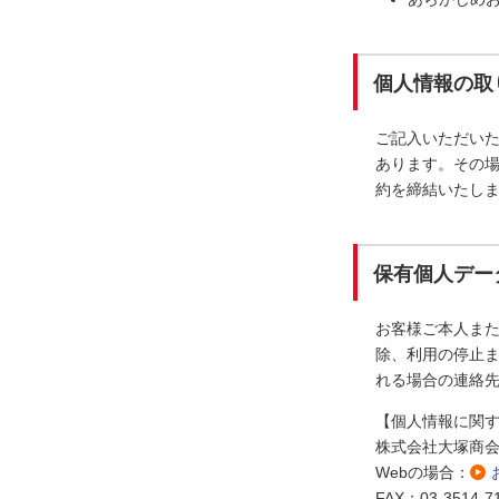
個人情報の取
ご記入いただい
あります。その
約を締結いたし
保有個人デー
お客様ご本人ま
除、利用の停止ま
れる場合の連絡
【個人情報に関
株式会社大塚商
Webの場合：
FAX：03-3514-7