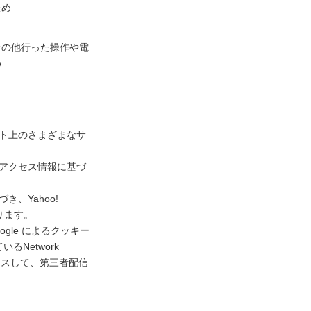
ため
その他行った操作や電
め
ネット上のさまざまなサ
去のアクセス情報に基づ
き、Yahoo!
ります。
gle によるクッキー
Network
アクセスして、第三者配信