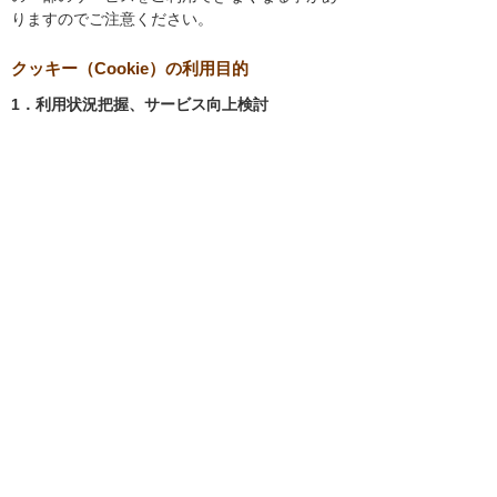
りますのでご注意ください。
クッキー（Cookie）の利用目的
1．利用状況把握、サービス向上検討
当社では、以下の目的のため、クッキーを使用
しています。
お客様が認証サービスにログインされると
き、保存されているお客様の登録情報を参
照し、お客様ごとにカスタマイズされたサ
ービスを提供する等、サイトの利便性やサ
ービスを改善するため
当社サイトでのお客様の利用状況をもと
に、適切な情報提供をするため
お客様が当社サイトへのアクセス中にご覧
になった当社ウェブサイト内のページやそ
の他行った操作や電子メールを開封した
り、電子メールに含まれる個別リンクの閲
覧情報を調査するため
当社のサービスを改善するため