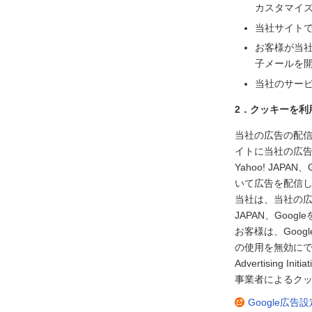
カスタマイ
当社サイト
お客様が当
子メールを
当社のサー
2．クッキーを利
当社の広告の配信を
イトに当社の広
Yahoo! JA
いて広告を配信
当社は、当社の広告
JAPAN、Go
お客様は、Goog
の使用を無効にで
Advertisin
事業者によるクッ
Google広