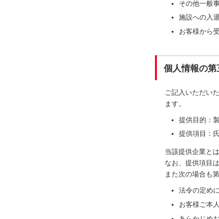
その他一般
施設への入
お客様から
個人情報の第
ご記入いただい
ます。
提供目的：
提供項目：氏
当該提供企業と
なお、提供項目
また次の場合も
法令の定め
お客様ご本
あらかじめ