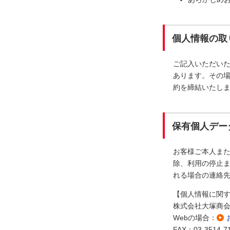
個人情報の取
ご記入いただい
あります。その
約を締結いたし
保有個人デー
お客様ご本人ま
除、利用の停止ま
れる場合の連絡
【個人情報に関
株式会社大塚商
Webの場合：
FAX：03-3514-7