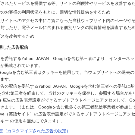
ズされたサービスを提供する等、サイトの利便性やサービスを改善する
でのお客様の利用状況をもとに、適切な情報提供をするため
社サイトへのアクセス中にご覧になった当社ウェブサイト内のページや
開封したり、電子メールに含まれる個別リンクの閲覧情報を調査するた
ビスを改善するため
用した広告配信
委託するYahoo! JAPAN、Googleを含む第三者により、インター
告が掲載されています。
PAN、Googleを含む第三者はクッキーを使用して、当ウェブサイトへの過
します。
の配信を委託するYahoo! JAPAN、Googleを含む第三者への委託に基づ
ogleを含む第三者を経由して、当社のクッキーを保存し、参照する場合があ
le 広告の広告表示設定ができるオプトアウトページにアクセスして、Goo
きます。（または、Googleを含む数多くの第三者配信事業者が参加している
g Initiative（英語サイト）の広告表示設定ができるオプトアウトページに
キー の使用を無効にできます）。
告設定（カスタマイズされた広告の設定）