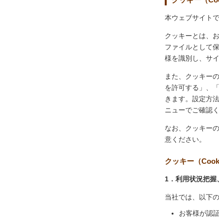
本ウェブサイトで
クッキーとは、
ファイルとして
様を識別し、サ
また、クッキー
を許可する」、
きます。設定方
ニューでご確認
なお、クッキー
意ください。
クッキー（Coo
1．利用状況把握
当社では、以下
お客様が認