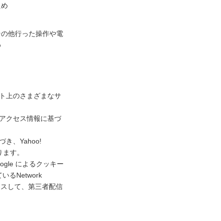
ため
その他行った操作や電
め
ネット上のさまざまなサ
去のアクセス情報に基づ
き、Yahoo!
ります。
gle によるクッキー
Network
アクセスして、第三者配信