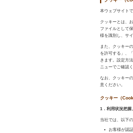
本ウェブサイトで
クッキーとは、
ファイルとして
様を識別し、サ
また、クッキー
を許可する」、
きます。設定方
ニューでご確認
なお、クッキー
意ください。
クッキー（Coo
1．利用状況把握
当社では、以下
お客様が認