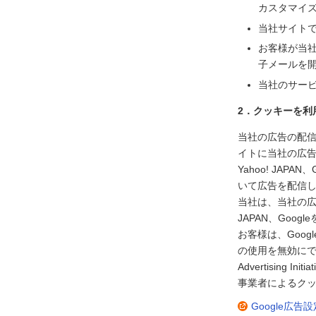
カスタマイ
当社サイト
お客様が当
子メールを
当社のサー
2．クッキーを利
当社の広告の配信を
イトに当社の広
Yahoo! JA
いて広告を配信
当社は、当社の広告
JAPAN、Go
お客様は、Goog
の使用を無効にで
Advertisin
事業者によるクッ
Google広