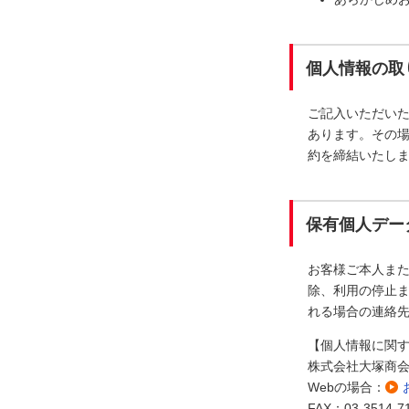
個人情報の取
ご記入いただい
あります。その
約を締結いたし
保有個人デー
お客様ご本人ま
除、利用の停止ま
れる場合の連絡
【個人情報に関
株式会社大塚商
Webの場合：
FAX：03-3514-7