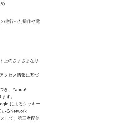
ため
その他行った操作や電
め
ネット上のさまざまなサ
去のアクセス情報に基づ
き、Yahoo!
ります。
gle によるクッキー
Network
アクセスして、第三者配信