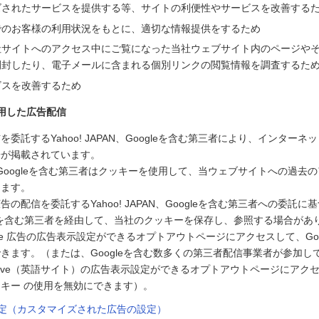
ズされたサービスを提供する等、サイトの利便性やサービスを改善する
でのお客様の利用状況をもとに、適切な情報提供をするため
社サイトへのアクセス中にご覧になった当社ウェブサイト内のページや
開封したり、電子メールに含まれる個別リンクの閲覧情報を調査するた
ビスを改善するため
用した広告配信
委託するYahoo! JAPAN、Googleを含む第三者により、インター
告が掲載されています。
PAN、Googleを含む第三者はクッキーを使用して、当ウェブサイトへの過
します。
の配信を委託するYahoo! JAPAN、Googleを含む第三者への委託に基づ
ogleを含む第三者を経由して、当社のクッキーを保存し、参照する場合があ
le 広告の広告表示設定ができるオプトアウトページにアクセスして、Goo
きます。（または、Googleを含む数多くの第三者配信事業者が参加している
g Initiative（英語サイト）の広告表示設定ができるオプトアウトページに
キー の使用を無効にできます）。
告設定（カスタマイズされた広告の設定）