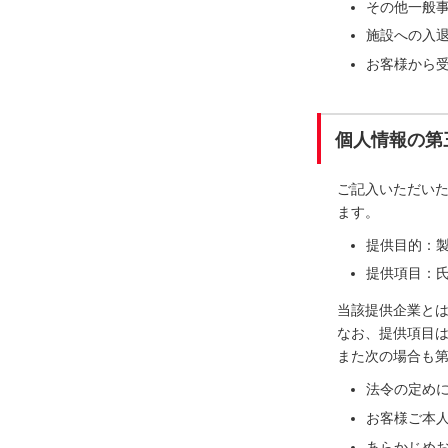
その他一般
施設への入
お客様から
個人情報の第
ご記入いただい
ます。
提供目的：
提供項目：氏
当該提供企業と
なお、提供項目
また次の場合も
法令の定め
お客様ご本
あらかじめ