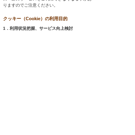
りますのでご注意ください。
クッキー（Cookie）の利用目的
1．利用状況把握、サービス向上検討
当社では、以下の目的のため、クッキーを使用
しています。
お客様が認証サービスにログインされると
き、保存されているお客様の登録情報を参
照し、お客様ごとにカスタマイズされたサ
ービスを提供する等、サイトの利便性やサ
ービスを改善するため
当社サイトでのお客様の利用状況をもと
に、適切な情報提供をするため
お客様が当社サイトへのアクセス中にご覧
になった当社ウェブサイト内のページやそ
の他行った操作や電子メールを開封した
り、電子メールに含まれる個別リンクの閲
覧情報を調査するため
当社のサービスを改善するため