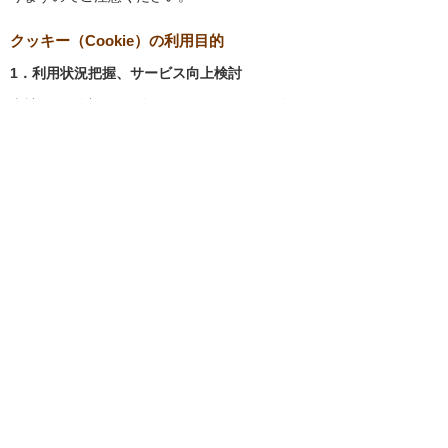
クッキー（Cookie）の利用目的
1．利用状況把握、サービス向上検討
当社では、以下の目的のため、クッキーを使用
しています。
お客様が認証サービスにログインされると
き、保存されているお客様の登録情報を参
照し、お客様ごとにカスタマイズされたサ
ービスを提供する等、サイトの利便性やサ
ービスを改善するため
当社サイトでのお客様の利用状況をもと
に、適切な情報提供をするため
お客様が当社サイトへのアクセス中にご覧
になった当社ウェブサイト内のページやそ
の他行った操作や電子メールを開封した
り、電子メールに含まれる個別リンクの閲
覧情報を調査するため
当社のサービスを改善するため