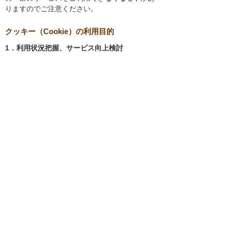
りますのでご注意ください。
クッキー（Cookie）の利用目的
1．利用状況把握、サービス向上検討
当社では、以下の目的のため、クッキーを使用
しています。
お客様が認証サービスにログインされると
き、保存されているお客様の登録情報を参
照し、お客様ごとにカスタマイズされたサ
ービスを提供する等、サイトの利便性やサ
ービスを改善するため
当社サイトでのお客様の利用状況をもと
に、適切な情報提供をするため
お客様が当社サイトへのアクセス中にご覧
になった当社ウェブサイト内のページやそ
の他行った操作や電子メールを開封した
り、電子メールに含まれる個別リンクの閲
覧情報を調査するため
当社のサービスを改善するため