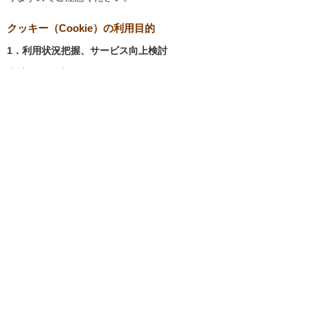
クッキー（Cookie）の利用目的
1．利用状況把握、サービス向上検討
当社では、以下の目的のため、クッキーを使用
しています。
お客様が認証サービスにログインされると
き、保存されているお客様の登録情報を参
照し、お客様ごとにカスタマイズされたサ
ービスを提供する等、サイトの利便性やサ
ービスを改善するため
当社サイトでのお客様の利用状況をもと
に、適切な情報提供をするため
お客様が当社サイトへのアクセス中にご覧
になった当社ウェブサイト内のページやそ
の他行った操作や電子メールを開封した
り、電子メールに含まれる個別リンクの閲
覧情報を調査するため
当社のサービスを改善するため