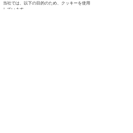
当社では、以下の目的のため、クッキーを使用
しています。
お客様が認証サービスにログインされると
き、保存されているお客様の登録情報を参
照し、お客様ごとにカスタマイズされたサ
ービスを提供する等、サイトの利便性やサ
ービスを改善するため
当社サイトでのお客様の利用状況をもと
に、適切な情報提供をするため
お客様が当社サイトへのアクセス中にご覧
になった当社ウェブサイト内のページやそ
の他行った操作や電子メールを開封した
り、電子メールに含まれる個別リンクの閲
覧情報を調査するため
当社のサービスを改善するため
2．クッキーを利用した広告配信
当社の広告の配信を委託するYahoo! JAPAN、
Googleを含む第三者により、インターネット上
のさまざまなサイトに当社の広告が掲載されて