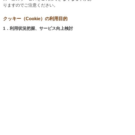
りますのでご注意ください。
クッキー（Cookie）の利用目的
1．利用状況把握、サービス向上検討
当社では、以下の目的のため、クッキーを使用
しています。
お客様が認証サービスにログインされると
き、保存されているお客様の登録情報を参
照し、お客様ごとにカスタマイズされたサ
ービスを提供する等、サイトの利便性やサ
ービスを改善するため
当社サイトでのお客様の利用状況をもと
に、適切な情報提供をするため
お客様が当社サイトへのアクセス中にご覧
になった当社ウェブサイト内のページやそ
の他行った操作や電子メールを開封した
り、電子メールに含まれる個別リンクの閲
覧情報を調査するため
当社のサービスを改善するため