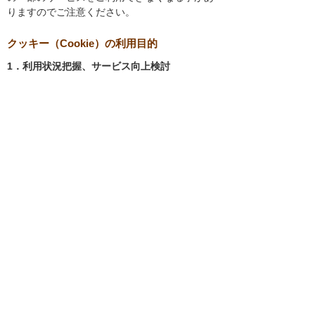
りますのでご注意ください。
クッキー（Cookie）の利用目的
1．利用状況把握、サービス向上検討
当社では、以下の目的のため、クッキーを使用
しています。
お客様が認証サービスにログインされると
き、保存されているお客様の登録情報を参
照し、お客様ごとにカスタマイズされたサ
ービスを提供する等、サイトの利便性やサ
ービスを改善するため
当社サイトでのお客様の利用状況をもと
に、適切な情報提供をするため
お客様が当社サイトへのアクセス中にご覧
になった当社ウェブサイト内のページやそ
の他行った操作や電子メールを開封した
り、電子メールに含まれる個別リンクの閲
覧情報を調査するため
当社のサービスを改善するため