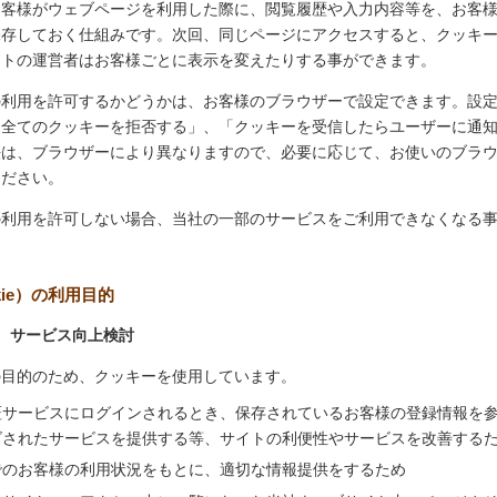
お客様がウェブページを利用した際に、閲覧履歴や入力内容等を、お客
保存しておく仕組みです。次回、同じページにアクセスすると、クッキ
イトの運営者はお客様ごとに表示を変えたりする事ができます。
の利用を許可するかどうかは、お客様のブラウザーで設定できます。設
「全てのクッキーを拒否する」、「クッキーを受信したらユーザーに通
法は、ブラウザーにより異なりますので、必要に応じて、お使いのブラ
ください。
の利用を許可しない場合、当社の一部のサービスをご利用できなくなる
kie）の利用目的
、サービス向上検討
の目的のため、クッキーを使用しています。
証サービスにログインされるとき、保存されているお客様の登録情報を
ズされたサービスを提供する等、サイトの利便性やサービスを改善する
でのお客様の利用状況をもとに、適切な情報提供をするため