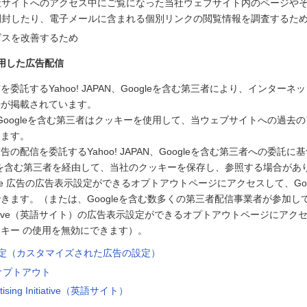
社サイトへのアクセス中にご覧になった当社ウェブサイト内のページや
開封したり、電子メールに含まれる個別リンクの閲覧情報を調査するた
ビスを改善するため
用した広告配信
委託するYahoo! JAPAN、Googleを含む第三者により、インター
告が掲載されています。
PAN、Googleを含む第三者はクッキーを使用して、当ウェブサイトへの過
します。
の配信を委託するYahoo! JAPAN、Googleを含む第三者への委託に基づ
ogleを含む第三者を経由して、当社のクッキーを保存し、参照する場合があ
le 広告の広告表示設定ができるオプトアウトページにアクセスして、Goo
きます。（または、Googleを含む数多くの第三者配信事業者が参加している
g Initiative（英語サイト）の広告表示設定ができるオプトアウトページに
キー の使用を無効にできます）。
告設定（カスタマイズされた広告の設定）
のオプトアウト
rtising Initiative（英語サイト）