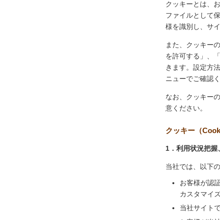
クッキーとは、
ファイルとして
様を識別し、サ
また、クッキー
を許可する」、
きます。設定方
ニューでご確認
なお、クッキー
意ください。
クッキー（Coo
1．利用状況把握
当社では、以下
お客様が認
カスタマイ
当社サイト