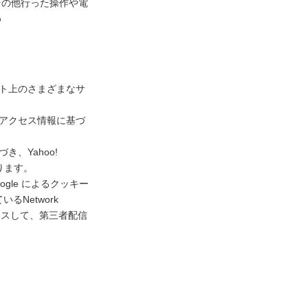
その他行った操作や電
め
ネット上のさまざまなサ
去のアクセス情報に基づ
き、Yahoo!
ります。
gle によるクッキー
Network
アクセスして、第三者配信