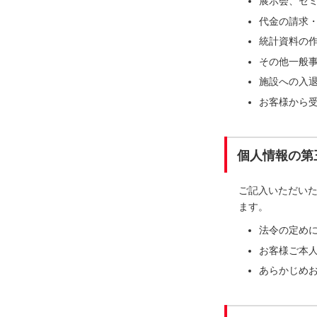
展示会、セ
代金の請求
統計資料の
その他一般
施設への入
お客様から
個人情報の第
ご記入いただい
ます。
法令の定め
お客様ご本
あらかじめ