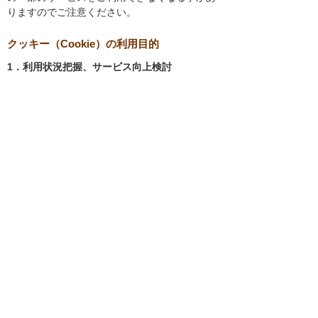
りますのでご注意ください。
クッキー（Cookie）の利用目的
1．利用状況把握、サービス向上検討
当社では、以下の目的のため、クッキーを使用
しています。
お客様が認証サービスにログインされると
き、保存されているお客様の登録情報を参
照し、お客様ごとにカスタマイズされたサ
ービスを提供する等、サイトの利便性やサ
ービスを改善するため
当社サイトでのお客様の利用状況をもと
に、適切な情報提供をするため
お客様が当社サイトへのアクセス中にご覧
になった当社ウェブサイト内のページやそ
の他行った操作や電子メールを開封した
り、電子メールに含まれる個別リンクの閲
覧情報を調査するため
当社のサービスを改善するため