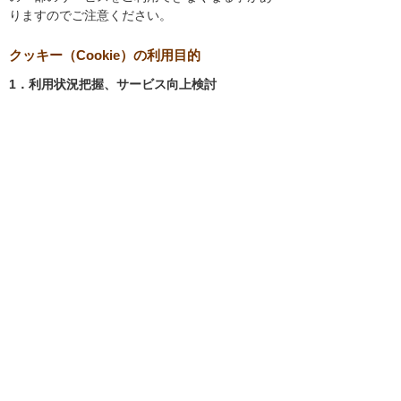
りますのでご注意ください。
クッキー（Cookie）の利用目的
1．利用状況把握、サービス向上検討
当社では、以下の目的のため、クッキーを使用
しています。
お客様が認証サービスにログインされると
き、保存されているお客様の登録情報を参
照し、お客様ごとにカスタマイズされたサ
ービスを提供する等、サイトの利便性やサ
ービスを改善するため
当社サイトでのお客様の利用状況をもと
に、適切な情報提供をするため
お客様が当社サイトへのアクセス中にご覧
になった当社ウェブサイト内のページやそ
の他行った操作や電子メールを開封した
り、電子メールに含まれる個別リンクの閲
覧情報を調査するため
当社のサービスを改善するため