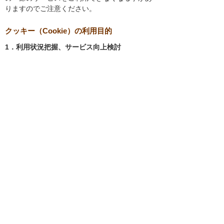
りますのでご注意ください。
クッキー（Cookie）の利用目的
1．利用状況把握、サービス向上検討
当社では、以下の目的のため、クッキーを使用
しています。
お客様が認証サービスにログインされると
き、保存されているお客様の登録情報を参
照し、お客様ごとにカスタマイズされたサ
ービスを提供する等、サイトの利便性やサ
ービスを改善するため
当社サイトでのお客様の利用状況をもと
に、適切な情報提供をするため
お客様が当社サイトへのアクセス中にご覧
になった当社ウェブサイト内のページやそ
の他行った操作や電子メールを開封した
り、電子メールに含まれる個別リンクの閲
覧情報を調査するため
当社のサービスを改善するため