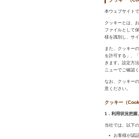
本ウェブサイトで
クッキーとは、
ファイルとして
様を識別し、サ
また、クッキー
を許可する」、
きます。設定方
ニューでご確認
なお、クッキー
意ください。
クッキー（Coo
1．利用状況把握
当社では、以下
お客様が認