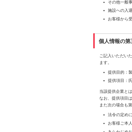
その他一般
施設への入
お客様から
個人情報の第
ご記入いただい
ます。
提供目的：
提供項目：氏
当該提供企業と
なお、提供項目
また次の場合も
法令の定め
お客様ご本
あらかじめ