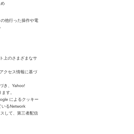
ため
その他行った操作や電
め
ネット上のさまざまなサ
去のアクセス情報に基づ
き、Yahoo!
ります。
gle によるクッキー
Network
アクセスして、第三者配信