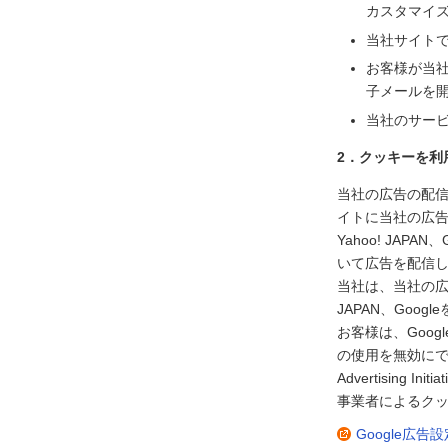
カスタマイ
当社サイト
お客様が当
子メールを
当社のサー
2．クッキーを利
当社の広告の配信を
イトに当社の広
Yahoo! JA
いて広告を配信
当社は、当社の広告
JAPAN、Go
お客様は、Goog
の使用を無効にで
Advertisin
事業者によるクッ
Google広