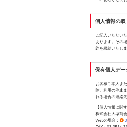
個人情報の取
ご記入いただい
あります。その
約を締結いたし
保有個人デー
お客様ご本人ま
除、利用の停止ま
れる場合の連絡
【個人情報に関
株式会社大塚商
Webの場合：
FAX：03-3514-7