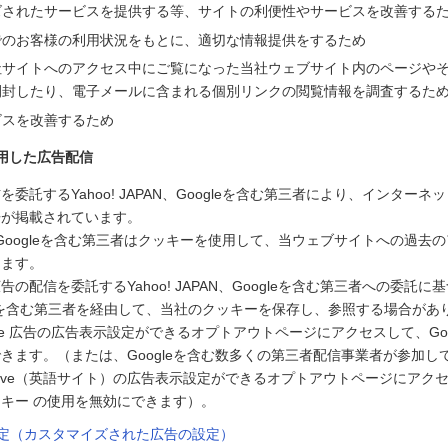
ズされたサービスを提供する等、サイトの利便性やサービスを改善する
でのお客様の利用状況をもとに、適切な情報提供をするため
社サイトへのアクセス中にご覧になった当社ウェブサイト内のページや
開封したり、電子メールに含まれる個別リンクの閲覧情報を調査するた
ビスを改善するため
用した広告配信
委託するYahoo! JAPAN、Googleを含む第三者により、インター
告が掲載されています。
PAN、Googleを含む第三者はクッキーを使用して、当ウェブサイトへの過
します。
の配信を委託するYahoo! JAPAN、Googleを含む第三者への委託に基づ
ogleを含む第三者を経由して、当社のクッキーを保存し、参照する場合があ
le 広告の広告表示設定ができるオプトアウトページにアクセスして、Goo
きます。（または、Googleを含む数多くの第三者配信事業者が参加している
g Initiative（英語サイト）の広告表示設定ができるオプトアウトページに
キー の使用を無効にできます）。
告設定（カスタマイズされた広告の設定）