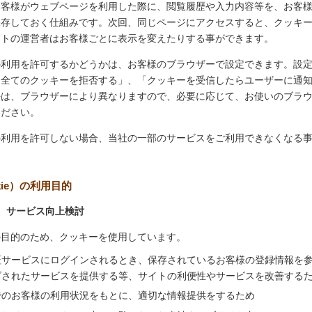
お客様がウェブページを利用した際に、閲覧履歴や入力内容等を、お客
保存しておく仕組みです。次回、同じページにアクセスすると、クッキ
イトの運営者はお客様ごとに表示を変えたりする事ができます。
の利用を許可するかどうかは、お客様のブラウザーで設定できます。設
「全てのクッキーを拒否する」、「クッキーを受信したらユーザーに通
法は、ブラウザーにより異なりますので、必要に応じて、お使いのブラ
ください。
の利用を許可しない場合、当社の一部のサービスをご利用できなくなる
kie）の利用目的
、サービス向上検討
の目的のため、クッキーを使用しています。
証サービスにログインされるとき、保存されているお客様の登録情報を
ズされたサービスを提供する等、サイトの利便性やサービスを改善する
でのお客様の利用状況をもとに、適切な情報提供をするため