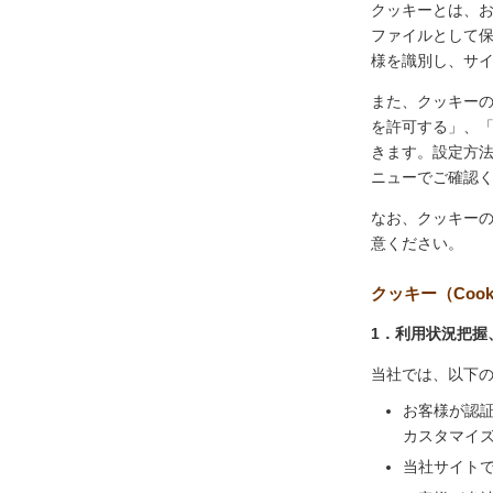
クッキーとは、
ファイルとして
様を識別し、サ
また、クッキー
を許可する」、
きます。設定方
ニューでご確認
なお、クッキー
意ください。
クッキー（Coo
1．利用状況把握
当社では、以下
お客様が認
カスタマイ
当社サイト