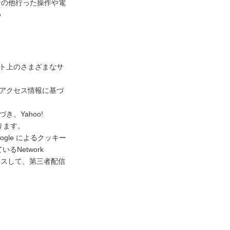
その他行った操作や電
め
ネット上のさまざまなサ
去のアクセス情報に基づ
き、Yahoo!
ります。
gle によるクッキー
Network
アクセスして、第三者配信