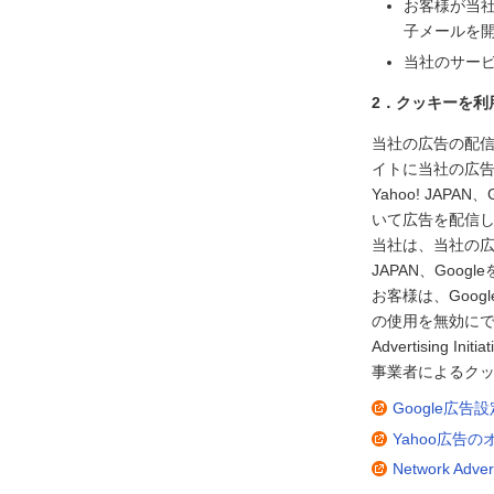
お客様が当
子メールを
当社のサー
2．クッキーを利
当社の広告の配信を
イトに当社の広
Yahoo! JA
いて広告を配信
当社は、当社の広告
JAPAN、Go
お客様は、Goog
の使用を無効にで
Advertisin
事業者によるクッ
Google広
Yahoo広告
Network Adve