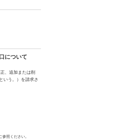
口について
訂正、追加または削
”という。）を請求さ
ご参照ください。