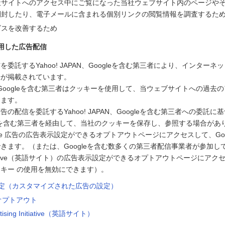
社サイトへのアクセス中にご覧になった当社ウェブサイト内のページや
開封したり、電子メールに含まれる個別リンクの閲覧情報を調査するた
ビスを改善するため
用した広告配信
委託するYahoo! JAPAN、Googleを含む第三者により、インター
告が掲載されています。
PAN、Googleを含む第三者はクッキーを使用して、当ウェブサイトへの過
します。
の配信を委託するYahoo! JAPAN、Googleを含む第三者への委託に基づ
ogleを含む第三者を経由して、当社のクッキーを保存し、参照する場合があ
le 広告の広告表示設定ができるオプトアウトページにアクセスして、Goo
きます。（または、Googleを含む数多くの第三者配信事業者が参加している
g Initiative（英語サイト）の広告表示設定ができるオプトアウトページに
キー の使用を無効にできます）。
告設定（カスタマイズされた広告の設定）
のオプトアウト
rtising Initiative（英語サイト）