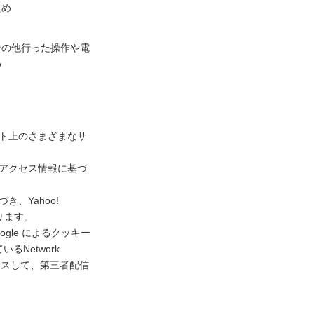
ため
その他行った操作や電
め
ネット上のさまざまなサ
去のアクセス情報に基づ
き、Yahoo!
ります。
gle によるクッキー
Network
アクセスして、第三者配信