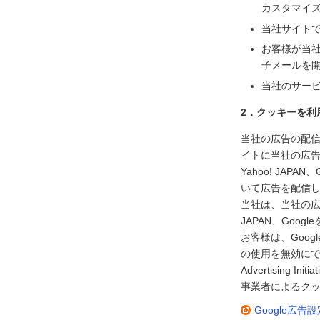
カスタマイ
当社サイト
お客様が当
子メールを
当社のサー
2．クッキーを利
当社の広告の配信を
イトに当社の広
Yahoo! JA
いて広告を配信
当社は、当社の広告
JAPAN、Go
お客様は、Goog
の使用を無効にで
Advertisin
事業者によるクッ
Google広