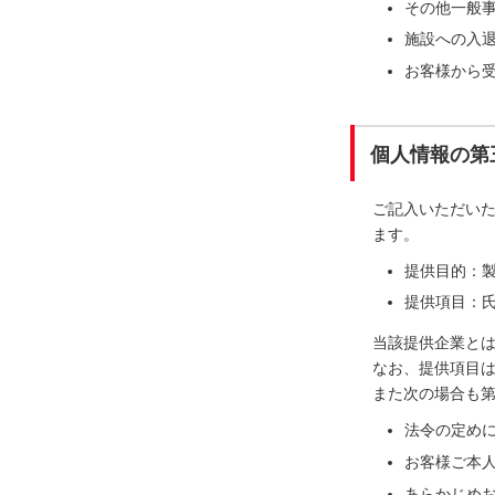
その他一般
施設への入
お客様から
個人情報の第
ご記入いただい
ます。
提供目的：
提供項目：氏
当該提供企業と
なお、提供項目
また次の場合も
法令の定め
お客様ご本
あらかじめ