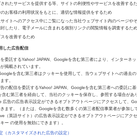
ズされたサービスを提供する等、サイトの利便性やサービスを改善する
でのお客様の利用状況をもとに、適切な情報提供をするため
社サイトへのアクセス中にご覧になった当社ウェブサイト内のページや
開封したり、電子メールに含まれる個別リンクの閲覧情報を調査するた
ビスを改善するため
用した広告配信
委託するYahoo! JAPAN、Googleを含む第三者により、インター
告が掲載されています。
PAN、Googleを含む第三者はクッキーを使用して、当ウェブサイトへの過
します。
の配信を委託するYahoo! JAPAN、Googleを含む第三者への委託に基づ
ogleを含む第三者を経由して、当社のクッキーを保存し、参照する場合があ
le 広告の広告表示設定ができるオプトアウトページにアクセスして、Goo
きます。（または、Googleを含む数多くの第三者配信事業者が参加している
g Initiative（英語サイト）の広告表示設定ができるオプトアウトページに
キー の使用を無効にできます）。
告設定（カスタマイズされた広告の設定）