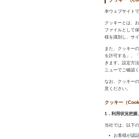
本ウェブサイトで
クッキーとは、
ファイルとして
様を識別し、サ
また、クッキー
を許可する」、
きます。設定方
ニューでご確認
なお、クッキー
意ください。
クッキー（Coo
1．利用状況把握
当社では、以下
お客様が認