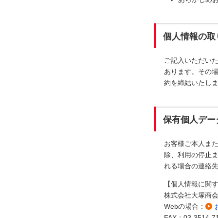
個人情報の取
ご記入いただい
あります。その
約を締結いたし
保有個人デー
お客様ご本人ま
除、利用の停止ま
れる場合の連絡
【個人情報に関
株式会社大塚商
Webの場合：
FAX：03-3514-7