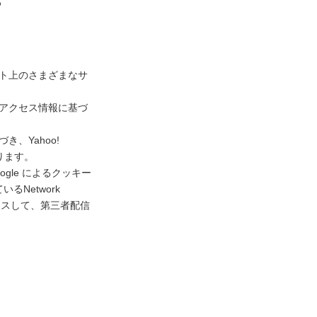
め
ネット上のさまざまなサ
去のアクセス情報に基づ
き、Yahoo!
ります。
gle によるクッキー
Network
アクセスして、第三者配信