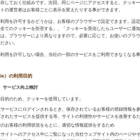
保存しておく仕組みです。次回、同じページにアクセスすると、クッキ
イトの運営者はお客様ごとに表示を変えたりする事ができます。
の利用を許可するかどうかは、お客様のブラウザーで設定できます。設
「全てのクッキーを拒否する」、「クッキーを受信したらユーザーに通
法は、ブラウザーにより異なりますので、必要に応じて、お使いのブラ
ください。
の利用を許可しない場合、当社の一部のサービスをご利用できなくなる
kie）の利用目的
、サービス向上検討
の目的のため、クッキーを使用しています。
証サービスにログインされるとき、保存されているお客様の登録情報を
ズされたサービスを提供する等、サイトの利便性やサービスを改善する
でのお客様の利用状況をもとに、適切な情報提供をするため
社サイトへのアクセス中にご覧になった当社ウェブサイト内のページや