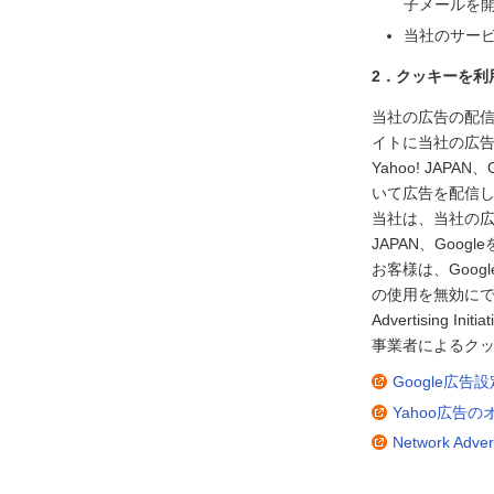
子メールを
当社のサー
2．クッキーを利
当社の広告の配信を
イトに当社の広
Yahoo! JA
いて広告を配信
当社は、当社の広告
JAPAN、Go
お客様は、Goog
の使用を無効にで
Advertisin
事業者によるクッ
Google広
Yahoo広告
Network Adve