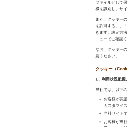
ファイルとして
様を識別し、サ
また、クッキー
を許可する」、
きます。設定方
ニューでご確認
なお、クッキー
意ください。
クッキー（Coo
1．利用状況把握
当社では、以下
お客様が認
カスタマイ
当社サイト
お客様が当