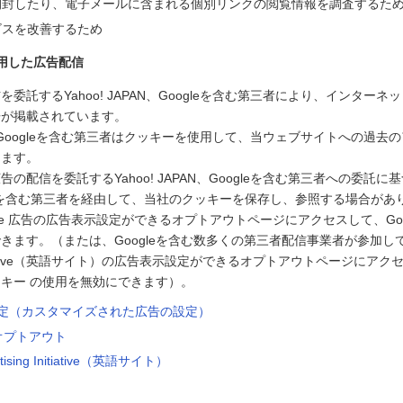
開封したり、電子メールに含まれる個別リンクの閲覧情報を調査するた
ビスを改善するため
用した広告配信
委託するYahoo! JAPAN、Googleを含む第三者により、インター
告が掲載されています。
PAN、Googleを含む第三者はクッキーを使用して、当ウェブサイトへの過
します。
の配信を委託するYahoo! JAPAN、Googleを含む第三者への委託に基づ
ogleを含む第三者を経由して、当社のクッキーを保存し、参照する場合があ
le 広告の広告表示設定ができるオプトアウトページにアクセスして、Goo
きます。（または、Googleを含む数多くの第三者配信事業者が参加している
g Initiative（英語サイト）の広告表示設定ができるオプトアウトページに
キー の使用を無効にできます）。
告設定（カスタマイズされた広告の設定）
のオプトアウト
rtising Initiative（英語サイト）