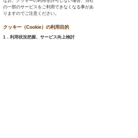
なお、クッキーの利用を許可しない場合、当社
の一部のサービスをご利用できなくなる事があ
りますのでご注意ください。
クッキー（Cookie）の利用目的
1．利用状況把握、サービス向上検討
当社では、以下の目的のため、クッキーを使用
しています。
お客様が認証サービスにログインされると
き、保存されているお客様の登録情報を参
照し、お客様ごとにカスタマイズされたサ
ービスを提供する等、サイトの利便性やサ
ービスを改善するため
当社サイトでのお客様の利用状況をもと
に、適切な情報提供をするため
お客様が当社サイトへのアクセス中にご覧
になった当社ウェブサイト内のページやそ
の他行った操作や電子メールを開封した
り、電子メールに含まれる個別リンクの閲
覧情報を調査するため