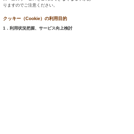
りますのでご注意ください。
クッキー（Cookie）の利用目的
1．利用状況把握、サービス向上検討
当社では、以下の目的のため、クッキーを使用
しています。
お客様が認証サービスにログインされると
き、保存されているお客様の登録情報を参
照し、お客様ごとにカスタマイズされたサ
ービスを提供する等、サイトの利便性やサ
ービスを改善するため
当社サイトでのお客様の利用状況をもと
に、適切な情報提供をするため
お客様が当社サイトへのアクセス中にご覧
になった当社ウェブサイト内のページやそ
の他行った操作や電子メールを開封した
り、電子メールに含まれる個別リンクの閲
覧情報を調査するため
当社のサービスを改善するため