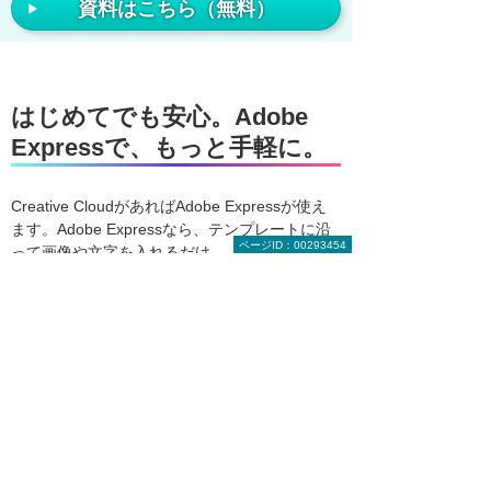
資料はこちら（無料）
はじめてでも安心。Adobe
Expressで、もっと手軽に。
Creative CloudがあればAdobe Expressが使え
ます。Adobe Expressなら、テンプレートに沿
ページID：00293454
って画像や文字を入れるだけ。
チラシ、ポスター、社内資料、SNS投稿も、数
分で見栄えのするデザインが完成します。
さらに、Fireflyの生成AI機能がAdobe Express
にも搭載。
「写真の背景を変える」「文字に質感をつけ
る」などもワンクリックで。
すぐ使える、かんたんデザインツール
デザイン未経験の方でもすぐに使いこなせる、