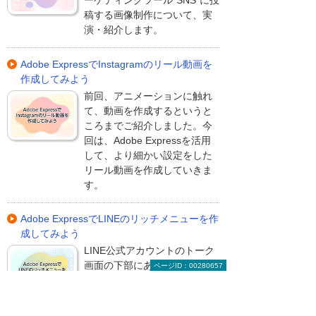
ーケティングツール“SNS”に投
稿する画像制作について、実
演・紹介します。
Adobe ExpressでInstagramのリール動画を
作成してみよう
前回、アニメーションに触れ
て、動画を作成するというと
ころまでご紹介しました。今
回は、Adobe Expressを活用
して、より細かい設定をした
リール動画を作成していきま
す。
Adobe ExpressでLINEのリッチメニューを作
成してみよう
LINE公式アカウントのトーク
画面の下部にあるカスタマイ
ページID：00280657
ズ可能なメニューをリッチメ
ニューといいます。そのメニ
ュー部分にURLを設定するデ