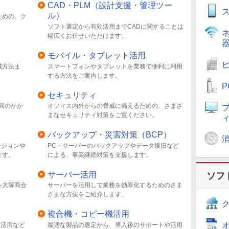
CAD・PLM（設計支援・管理ツー
ル）
ための、ク
ソフト選定から有効活用までCADに関することは
幅広くお任せいただけます。
モバイル・タブレット活用
減方法ま
スマートフォンやタブレットを業務で便利に利用
する方法をご案内します。
セキュリティ
間のかか
オフィス内外からの脅威に備えるための、さまざ
。
まなセキュリティ対策をご覧ください。
バックアップ・災害対策（BCP）
ージョンや
PC・サーバーのバックアップやデータ復旧など
ます。
による、事業継続対策を支援します。
サーバー活用
ソフ
を大塚商会
サーバーを活用して業務を効率化するためのさま
ざまな方法をご紹介します。
複合機・コピー機活用
導入・活用など
最適な製品の選定から、導入後のサポートや活用