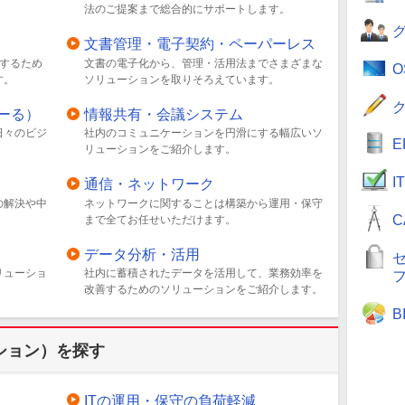
法のご提案まで総合的にサポートします。
文書管理・電子契約・ペーパーレス
するため
文書の電子化から、管理・活用法までさまざまな
す。
ソリューションを取りそろえています。
ーる）
情報共有・会議システム
日々のビジ
社内のコミュニケーションを円滑にする幅広いソ
リューションをご紹介します。
I
通信・ネットワーク
の解決や中
ネットワークに関することは構築から運用・保守
C
まで全てお任せいただけます。
データ分析・活用
リューショ
社内に蓄積されたデータを活用して、業務効率を
改善するためのソリューションをご紹介します。
ション）を探す
ITの運用・保守の負荷軽減