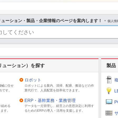
リューション・製品・企業情報のページを案内します！
＊ 個人
リューション）を探す
製品
ロボット
機械に任せ
ロボットによる案内、清掃、配膳、搬送などの作
すめです。
業代行で、人員配置を効率化できます。
ERP・基幹業務・業務管理
り組める
データを一元管理し、経営上の意思決定に利用す
します。
るためのERPの導入・活用を支援します。