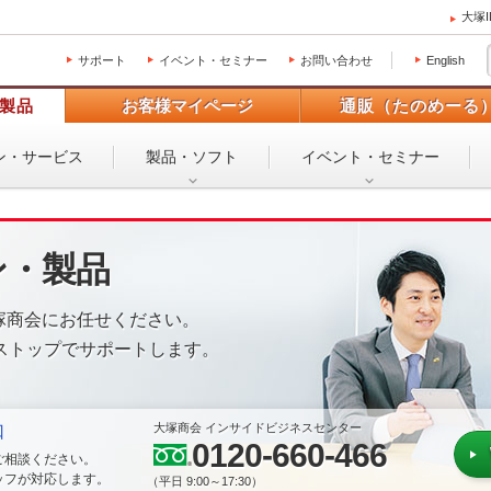
大塚
サポート
イベント・セミナー
お問い合わせ
English
製品
お客様マイページ
通販（たのめーる
ン・
サービス
製品・ソフト
イベント・
セミナー
ン・製品
塚商会にお任せください。
ストップでサポートします。
大塚商会 インサイドビジネスセンター
口
0120-660-466
ご相談ください。
ッフが対応します。
（平日 9:00～17:30）