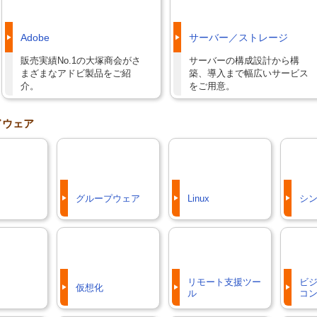
Adobe
サーバー／ストレージ
販売実績No.1の大塚商会がさ
サーバーの構成設計から構
まざまなアドビ製品をご紹
築、導入まで幅広いサービス
介。
をご用意。
ドウェア
グループウェア
Linux
シ
リモート支援ツー
ビジ
仮想化
ル
コ