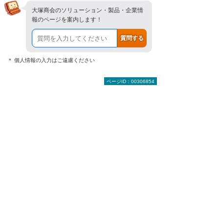
大塚商会のソリューション・製品・企業情
報のページを案内します！
＊ 個人情報の入力はご遠慮ください
ページID：00306854
導入後のサポートについて詳しくご説明しま
す。
実際のサポート事例や個別のサポ
ート内容についても、分かりやす
くお答えします。
大塚商会 インサイドビジネスセンター
0120-660-466
（平日 9:00～17:30）
お問い合わせ