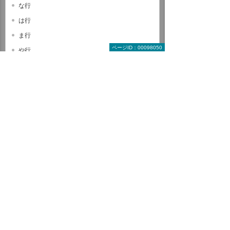
な行
は行
ま行
ページID：00098050
や行
ら行
わ行
A B C
D E F
G H I
J K L
M N O
P Q R
S T U
V W X
Y Z
数字・記号