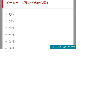
メーカー・ブランド名から探す
あ行
か行
さ行
た行
な行
ページID：00161267
は行
ま行
や行
ら行
わ行
A B C
D E F
G H I
J K L