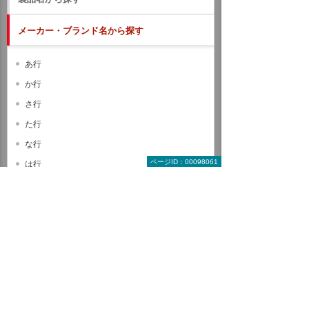
メーカー・ブランド名から探す
あ行
か行
さ行
た行
な行
ページID：00098061
は行
ま行
や行
ら行
わ行
A B C
D E F
G H I