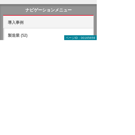
ナビゲーションメニュー
導入事例
製造業 (52)
ページID：00165659
建設業 (45)
サービス業 (58)
卸売・小売業、飲食店 (49)
運輸・通信業 (11)
不動産業 (2)
官公庁・自治体 (18)
学校 (9)