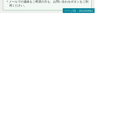
＊メールでの連絡をご希望の方も、お問い合わせボタンをご利
用ください。
ページID：00164991
ナビゲーションメニュー
導入事例
製造業 (52)
建設業 (45)
サービス業 (58)
卸売・小売業、飲食店 (49)
運輸・通信業 (11)
不動産業 (2)
官公庁・自治体 (18)