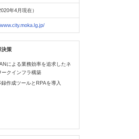
2020年4月現在）
//www.city.moka.lg.jp/
解決策
LANによる業務効率を追求したネ
ワークインフラ構築
事録作成ツールとRPAを導入