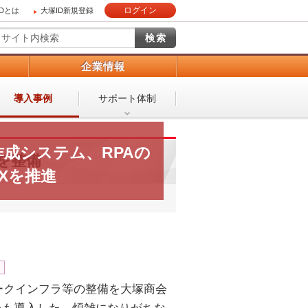
ログイン
IDとは
大塚ID新規登録
）
企業情報
導入事例
サポート体制
成システム、RPAの
を整備
Xを推進
ークインフラ等の整備を大塚商会