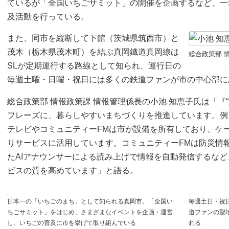
ているが「全国いちごサミット」の開催を企画するなど、一
及活動を行っている。
また、同市を縦断して下館（茨城県筑西市）と
茂木（栃木県茂木町）を結ぶ真岡鐡道真岡線は
総合政策部 
SLが定期運行する路線として知られ、運行日の
毎週土曜・日曜・祝日には多くの鉄道ファンが市の中心部に
総合政策部 情報政策課 情報管理係長の小池 知恵子氏は「『
フレーズに、暮らしやすいまちづくりを推進しています。例
テレビやコミュニティーFMは市が設備を所有しており、ケ
りサービスに活用しています。コミュニティーFMは防災情
たAIアナウンサーによる読み上げで情報を自動発信するな
ビスの質を高めています」と語る。
日本一の「いちごのまち」として知られる真岡市。「全国い
毎週土日・祝
ちごサミット」をはじめ、さまざまなイベントを企画・運営
道ファンの聖
し、いちごの普及に市を挙げて取り組んでいる
れる