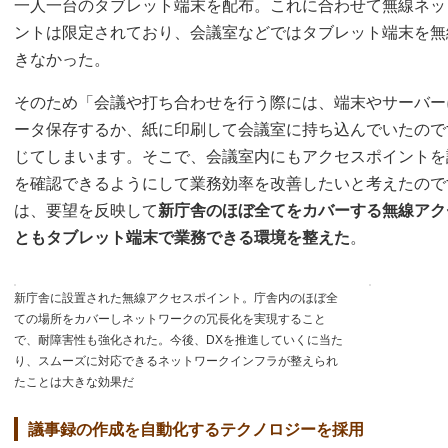
一人一台のタブレット端末を配布。これに合わせて無線ネッ
ントは限定されており、会議室などではタブレット端末を無
きなかった。
そのため「会議や打ち合わせを行う際には、端末やサーバー
ータ保存するか、紙に印刷して会議室に持ち込んでいたので
じてしまいます。そこで、会議室内にもアクセスポイントを
を確認できるようにして業務効率を改善したいと考えたので
は、要望を反映して
新庁舎のほぼ全てをカバーする無線アク
ともタブレット端末で業務できる環境を整えた
。
新庁舎に設置された無線アクセスポイント。庁舎内のほぼ全
ての場所をカバーしネットワークの冗長化を実現すること
で、耐障害性も強化された。今後、DXを推進していくに当た
り、スムーズに対応できるネットワークインフラが整えられ
たことは大きな効果だ
議事録の作成を自動化するテクノロジーを採用