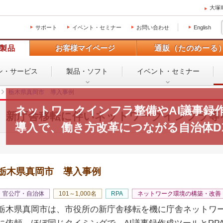
大塚
サポート
イベント・セミナー
お問い合わせ
English
製品
お客様マイページ
通販（たのめーる
ン・
サービス
製品・ソフト
イベント・
セミナー
栃木県真岡市 導入事例
ネットワークインフラ整備やAI議事録作
新庁舎移転に伴いネットワークインフラ等
導入で、働き方改革につながる自治体D
栃木県真岡市 導入事例
官公庁・自治体
101～1,000名
RPA
ネットワーク環境の構築・改善
栃木県真岡市は、市役所の新庁舎移転を機に庁舎ネットワ