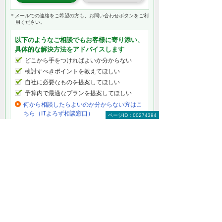
＊メールでの連絡をご希望の方も、お問い合わせボタンをご利
用ください。
以下のようなご相談でもお客様に寄り添い、
具体的な解決方法をアドバイスします
どこから手をつければよいか分からない
検討すべきポイントを教えてほしい
自社に必要なものを提案してほしい
予算内で最適なプランを提案してほしい
何から相談したらよいのか分からない方はこ
ちら（ITよろず相談窓口）
ページID：00274394
グループウェア・サイボウズ製品をもっと知
りたい
サイボウズ トップ
サイボウズ Garoon（ガルーン）
サイボウズ Office（オフィス）
サイボウズ kintone（キントーン）