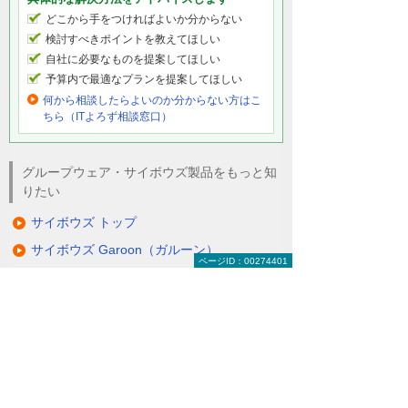
どこから手をつければよいか分からない
検討すべきポイントを教えてほしい
自社に必要なものを提案してほしい
予算内で最適なプランを提案してほしい
何から相談したらよいのか分からない方はこ
ちら（ITよろず相談窓口）
グループウェア・サイボウズ製品をもっと知
りたい
サイボウズ トップ
サイボウズ Garoon（ガルーン）
ページID：00274401
サイボウズ Office（オフィス）
サイボウズ kintone（キントーン）
サイボウズ メールワイズ
サイボウズ リモートサービス
サイボウズ オプション製品（クラウド版
対象）