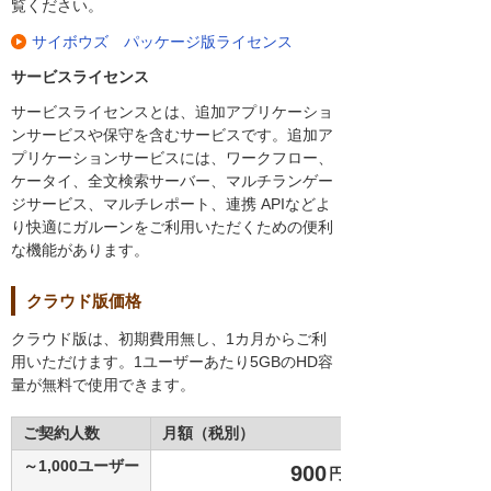
覧ください。
サイボウズ パッケージ版ライセンス
サービスライセンス
サービスライセンスとは、追加アプリケーショ
ンサービスや保守を含むサービスです。追加ア
プリケーションサービスには、ワークフロー、
ケータイ、全文検索サーバー、マルチランゲー
ジサービス、マルチレポート、連携 APIなどよ
り快適にガルーンをご利用いただくための便利
な機能があります。
クラウド版価格
クラウド版は、初期費用無し、1カ月からご利
用いただけます。1ユーザーあたり5GBのHD容
量が無料で使用できます。
ご契約人数
月額（税別）
～1,000ユーザー
900
円／1ユーザー