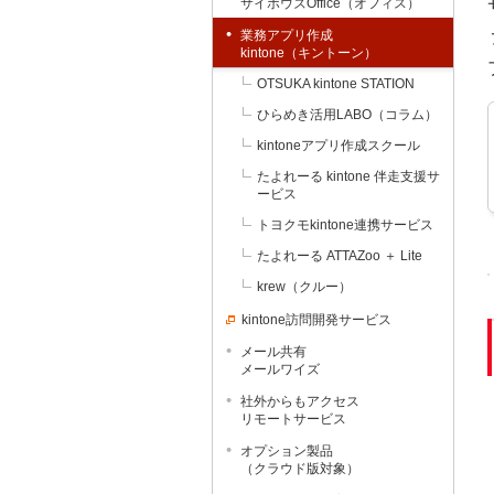
サイボウズOffice（オフィス）
業務アプリ作成
kintone（キントーン）
OTSUKA kintone STATION
ひらめき活用LABO（コラム）
kintoneアプリ作成スクール
たよれーる kintone 伴走支援サ
ービス
トヨクモkintone連携サービス
たよれーる ATTAZoo ＋ Lite
krew（クルー）
kintone訪問開発サービス
メール共有
メールワイズ
社外からもアクセス
リモートサービス
オプション製品
（クラウド版対象）