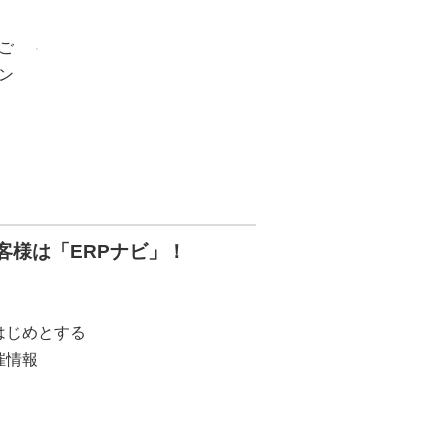
ご
ン
お客様は「ERPナビ」！
はじめとする
催情報