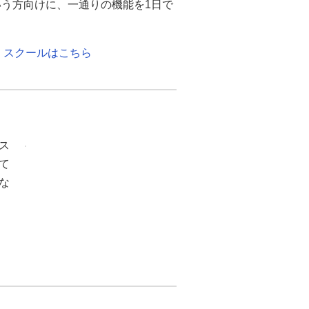
という方向けに、一通りの機能を1日で
成」スクールはこちら
ス
て
な
ス