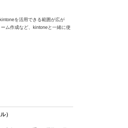
ntoneを活用できる範囲が広が
ム作成など、kintoneと一緒に使
ール）