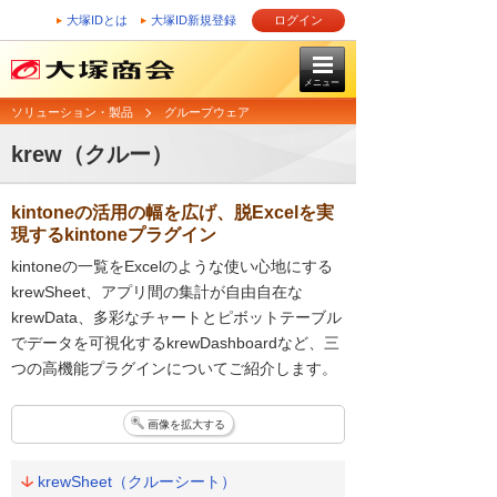
大塚IDとは
大塚ID新規登録
ログイン
メニュー
ソリューション・製品
グループウェア
krew（クルー）
kintoneの活用の幅を広げ、脱Excelを実
現するkintoneプラグイン
kintoneの一覧をExcelのような使い心地にする
krewSheet、アプリ間の集計が自由自在な
krewData、多彩なチャートとピボットテーブル
でデータを可視化するkrewDashboardなど、三
つの高機能プラグインについてご紹介します。
画像を拡大する
krewSheet（クルーシート）