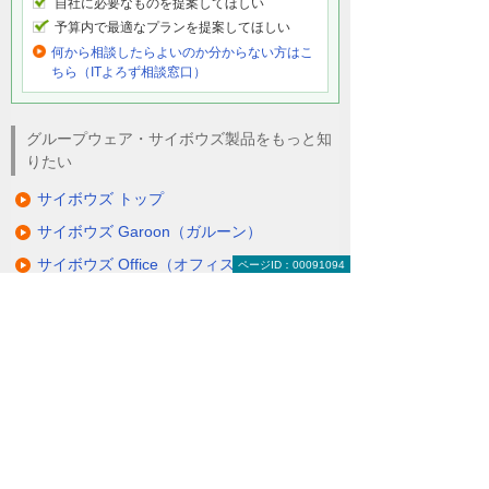
自社に必要なものを提案してほしい
予算内で最適なプランを提案してほしい
何から相談したらよいのか分からない方はこ
ちら（ITよろず相談窓口）
グループウェア・サイボウズ製品をもっと知
りたい
サイボウズ トップ
サイボウズ Garoon（ガルーン）
サイボウズ Office（オフィス）
ページID：00091094
サイボウズ kintone（キントーン）
サイボウズ メールワイズ
サイボウズ リモートサービス
サイボウズ オプション製品（クラウド版
対象）
サイボウズ パッケージ版ライセンス