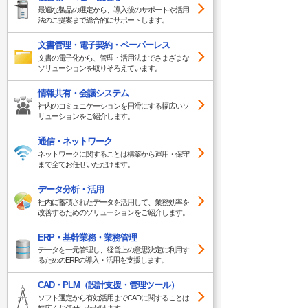
最適な製品の選定から、導入後のサポートや活用
法のご提案まで総合的にサポートします。
文書管理・電子契約・ペーパーレス
文書の電子化から、管理・活用法までさまざまな
ソリューションを取りそろえています。
情報共有・会議システム
社内のコミュニケーションを円滑にする幅広いソ
リューションをご紹介します。
通信・ネットワーク
ネットワークに関することは構築から運用・保守
まで全てお任せいただけます。
データ分析・活用
社内に蓄積されたデータを活用して、業務効率を
改善するためのソリューションをご紹介します。
ERP・基幹業務・業務管理
データを一元管理し、経営上の意思決定に利用す
るためのERPの導入・活用を支援します。
CAD・PLM（設計支援・管理ツール）
ソフト選定から有効活用までCADに関することは