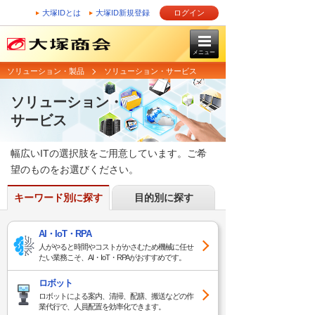
大塚IDとは
大塚ID新規登録
ログイン
メニュー
ソリューション・製品
ソリューション・サービス
ソリューション・
サービス
幅広いITの選択肢をご用意しています。ご希
望のものをお選びください。
キーワード別に探す
目的別に探す
AI・IoT・RPA
人がやると時間やコストがかさむため機械に任せ
たい業務こそ、AI・IoT・RPAがおすすめです。
ロボット
ロボットによる案内、清掃、配膳、搬送などの作
業代行で、人員配置を効率化できます。