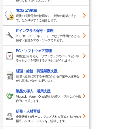
幅広くお任せいただけます。
電気代の削減
現状の消費電力の把握から、実際の削減方法ま
で、分かりやすくご紹介します。
ITインフラの保守・管理
PC、サーバー、ネットワークなどの手間のかかる
保守・管理をアウトソースできます。
PC・ソフトウェア管理
IT機器はもちろん、ソフトウェアのバージョンや
ライセンスを管理する方法もご紹介します。
経理・総務・調達業務支援
経理・総務に関する手間のかかる作業を大塚商会
がお客様の代わりに行います。
製品の導入・活用支援
Microsoft、Apple、Oracle製品の導入・活用などを総
合的に支援します。
研修・人材育成
企業研修やeラーニングなど人材を育成するための
幅広いソリューションをご提供します。