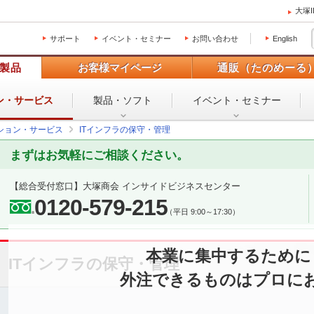
大塚
サポート
イベント・セミナー
お問い合わせ
English
製品
お客様マイページ
通販（たのめーる
ン・
サービス
製品・ソフト
イベント・
セミナー
ション・サービス
ITインフラの保守・管理
まずはお気軽にご相談ください。
【総合受付窓口】
大塚商会 インサイドビジネスセンター
0120-579-215
（平日 9:00～17:30）
本業に集中するために
ITインフラの保守・管理
外注できるものはプロに