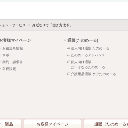
ション・サービス
身近なITで「働き方改革」
お客様マイページ
通販(たのめーる)
お役立ち情報
法人向け通販 たのめーる
サポート
たのめーるアドバンス
契約・請求書
個人向け通販
ぱーそなるたのめーる
各種設定
介護用品通販 ケアたのめーる
ン・製品
お客様マイページ
通販（たのめーる