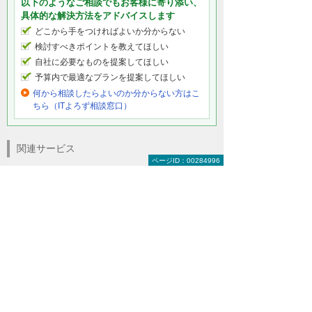
以下のようなご相談でもお客様に寄り添い、
具体的な解決方法をアドバイスします
どこから手をつければよいか分からない
検討すべきポイントを教えてほしい
自社に必要なものを提案してほしい
予算内で最適なプランを提案してほしい
何から相談したらよいのか分からない方はこ
ちら（ITよろず相談窓口）
関連サービス
ページID：00284996
IT関連スキルを高めたい
CADの関連スキルを高めたい
ヒューマンスキルを高めたい
定期開催している研修を利用したい
eラーニングを利用したい
社内で研修を実施したい
キャンペーン