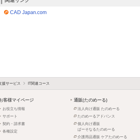
関連リンク
CAD Japan.com
支援サービス
IT関連コース
お客様マイページ
通販(たのめーる)
お役立ち情報
法人向け通販 たのめーる
サポート
たのめーるアドバンス
契約・請求書
個人向け通販
ぱーそなるたのめーる
各種設定
介護用品通販 ケアたのめーる