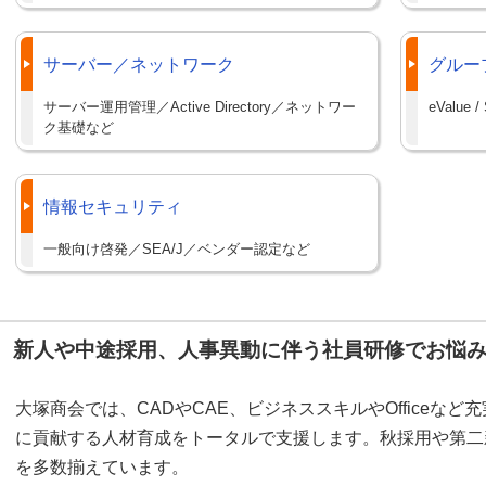
サーバー／ネットワーク
グルー
サーバー運用管理／Active Directory／ネットワー
eValue
ク基礎など
情報セキュリティ
一般向け啓発／SEA/J／ベンダー認定など
新人や中途採用、人事異動に伴う社員研修でお悩
大塚商会では、CADやCAE、ビジネススキルやOfficeな
に貢献する人材育成をトータルで支援します。秋採用や第二
を多数揃えています。