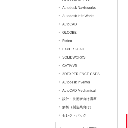
Autodesk Navisworks
Autodesk InfraWorks
AutoCAD
GLOOBE
Rebro
EXPERT-CAD
SOLIDWORKS
CATIA V5
3DEXPERIENCE CATIA
Autodesk Inventor
AutoCAD Mechanical
設計・技術者向け講座
解析（製造業向け）
セレクトパック