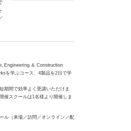
で
を
／
gineering ＆ Construction
nfraWorksを学ぶコース、4製品を2日で学
短期間で効率よく受講いただけま
開催スクールは1名様より開催しま
ール（来場／訪問／オンライン／配