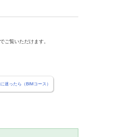
マイページからコンタクトセンタ
。
ion Collectionサポート（CAD
）でご覧いただけます。
CADベーシックサポート＋テレホ
です。スクール受講後の「困っ
に迷ったら（BIMコース）
ト＋テレホンサポートスタンダー