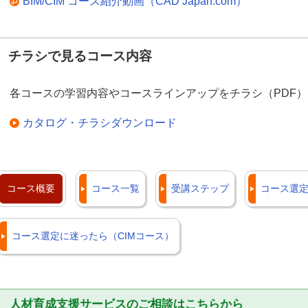
解決をすることができます。
BIM/CIM コース紹介動画（CAD Japan.com）
さらに、保守契約をいただいているお客様は、お客様
ーに蓄積された技術情報をいつでもご覧いただけます
チラシで見るコース内容
Autodesk Architecture, Engineering ＆ Construct
Japan.com）
各コースの学習内容やコースラインアップをチラシ（PDF
よくあるご質問（FAQ）（お客様マイページ）
カタログ・チラシダウンロード
ただいまCADスクールの受講者様向けに期間限定で、
ンサポートスタンダードのお得なトライアルを実施中
コース概要
コース一覧
受講ステップ
コース選定
た」も、大塚商会がしっかりサポートします。
CADスクール受講者様へ「CADベーシックサポー
コース選定に迷ったら（CIMコース）
ド」無料トライアルキャンペーンのお知らせ
閉じる
人材育成支援サービスのご相談はこちらから