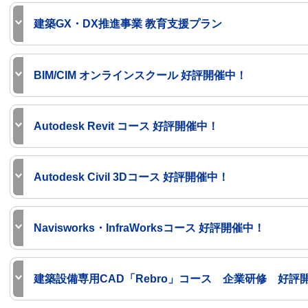
2026年4月から、建築確認におけるBIM図面審査がスタ
建築GX・DX推進事業 教育支援プラン
トしました。BIM図面審査は、従来のような紙ベースで
申請・審査ではなく、BIMから書き出したPDFとIFCデ
建築GX・DX推進事業におけるBIM設計・施工業務を
タを利用します。「Revitで図面化する方法が分からな
BIM/CIM オンラインスクール 好評開催中！
大塚商会では、本事業のBIM講習・BIMコーディネー
い」「BIM図面審査に適合した図面かどうか自信がない
スをご用意しています。
……そんな多くの声にお応えして、「BIM図面審査で使
Web会議システムを用いてAutodesk Revit・Autodesk Civi
る」設計図書の作成方法を1日で学ぶコースが登場しま
Autodesk Revit コース 好評開催中！
建築GX・DX推進事業 教育支援プラン
Autodesk InfraWorksを習得する「テレワーク対
た。
います。ご自宅やお客様の会社でご受講いただけます
閉じる
各コース1日間（配信型除く）で開催しています。複数
ル会場がない方、在宅勤務中や外出自粛でスクール受
Revit 図面化 コース詳細
Autodesk Civil 3Dコース 好評開催中！
場合にお得なパックもご用意しています（オンライン
す。
建築確認におけるBIM図面審査ガイドライン
受講中は講師にご質問いただけます。また、操作に遅
各コース2日間で開催しています（配信型除く）。2コ
コース名
開催会場
閉じる
ポートもしますので、ご安心ください。
Navisworks・InfraWorksコース 好評開催中！
もご用意しています。
Revit 建築基本操作
水道橋／大阪／オンライン／配
受講にあたり、事前に「受講環境と注意事項」および
Revit 建築意匠設計
水道橋／大阪／オンライン／配
各コース1日間で開催しています。複数人数または複数
コース名
開催会場
お申し込みください。
建築設備専用CAD「Rebro」コース 企業研修 好評
ックもご用意しています。
Revit ファミリ作成
水道橋／大阪／オンライン／配
Civil 3D 基礎
水道橋／大阪／オンライン／配信型