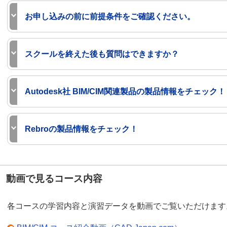
Revit 建築構造設計
水道橋／大阪／オンライン
Civil 3D 応用
水道橋／大阪／札幌／配信型
設備業のBIM・DX対応の高まりを受け、Rebroの企
コース名
開催会場
お申し込みの前に前提条件をご確認ください。
受講環境と注意事項（テレワーク対応）
株式会社NYKシステムズ様と連携し、メーカーカリキ
Revit 土木基礎
水道橋／札幌／大阪
Navisworks 基礎
水道橋／札幌／大阪／オンライン
Autodesk Civil 3Dコース コース一覧
オンライン：Revit 建築基本操作 （テレワーク対応
ースをご用意しています。
Revit 土木応用
水道橋／札幌／大阪
InfraWorks 基礎
水道橋／札幌／大阪／オンライン
大塚商会のCADスクールは全てのコースが「Window
オンライン：Revit 建築意匠設計 （テレワーク対応
閉じる
スクールを終えた後も質問はできますか？
Rebroコース コース一覧
ード入力）ができる方」を対象としています。
Autodes Revitコース コース一覧
オンライン：Revit 建築構造設計 （テレワーク対応
Autodesk Navisworks コース一覧
また、ステップアップ（応用）コースの中には、前提
閉じる
CADスクールセレクトパック
大塚商会のサポートは、スクールだけでは
オンライン：Revit ファミリ作成 （テレワーク対応
Autodesk InfraWorks コース一覧
す。
Autodesk社 BIM/CIM関連製品の製品情報をチェック！
ありません。
オンライン：Civil 3D 基礎（テレワーク対応） コー
コースの内容をより深く理解いただくため、前提条件
CADスクール セレクトパック
閉じる
スクールを終えた後も、「お客様の困っ
い。
オンライン：Navisworks 基礎 （テレワーク対応）
Autodesk Architecture, Engineering ＆ Construc
閉じる
た」を解決するサポートサービスがありま
Rebroの製品情報をチェック！
オンライン：InfraWorks 基礎（テレワーク対応）コ
境などをご紹介しています。
Autodesk Revit コース 前提条件（スキルチェック）
す。その中でもCADテレホンサポートサー
オンラインコースお申し込み方法
ビスは、安心の応答率97％、信頼の解決率
Autodesk Civil 3D コース 前提条件（スキルチェッ
Autodesk Architecture, Engineering ＆ Construct
Rebroの製品特長や価格、動作環境などをご紹介して
98％の数字が示すとおり、多くのお客様に
Japan.com）
閉じる
閉じる
動画で見るコース内容
喜ばれています。
Rebro 製品情報（CAD Japan.com）
閉じる
CADテレホンサポートサービスは、テレホンサポート
閉じる
各コースの学習内容と演習データを動画でご覧いただけます
トツールを利用してお客様と画面を共有して、ポイン